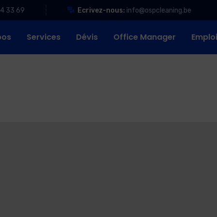
84 33 69
Ecrivez-nous:
info@ospcleaning.be
pos
Services
Dévis
Office Manager
Emplo