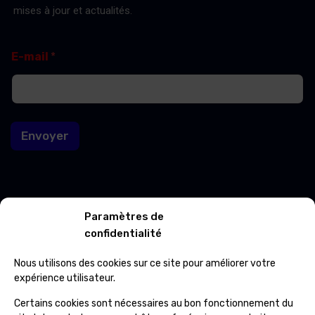
mises à jour et actualités.
E
E
E-mail
*
-
-
m
m
a
a
i
i
l
l
E
Envoyer
-
m
a
i
l
*
Contacts
Paramètres de
confidentialité
Avenue Roi Albert 702/01 7012 Jemappes
Nous utilisons des cookies sur ce site pour améliorer votre
(+32) 65 84 33 69
expérience utilisateur.
Certains cookies sont nécessaires au bon fonctionnement du
info@ospcleaning.be