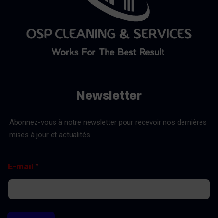
Newsletter
Abonnez-vous à notre newsletter pour recevoir nos dernières
mises à jour et actualités.
E
*
E-mail
*
-
E
m
-
a
m
i
a
l
i
l