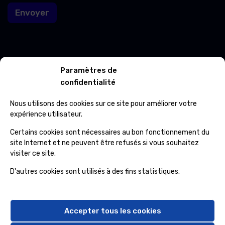
l
Envoyer
E
-
m
a
i
l
Contacts
Paramètres de
confidentialité
Avenue Roi Albert 702/01 7012 Jemappes
Nous utilisons des cookies sur ce site pour améliorer votre
(+32) 65 84 33 69
expérience utilisateur.
info@ospcleaning.be
Certains cookies sont nécessaires au bon fonctionnement du
site Internet et ne peuvent être refusés si vous souhaitez
visiter ce site.
Horaires
D'autres cookies sont utilisés à des fins statistiques.
Lundi – Vendredi
: 8:00 – 16:00
Samedi, Dimanche et Fériés
: fermé
Accepter tous les cookies