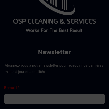
Newsletter
Abonnez-vous à notre newsletter pour recevoir nos dernières
mises à jour et actualités.
*
E
E-mail
*
E
-
-
m
m
a
a
i
i
l