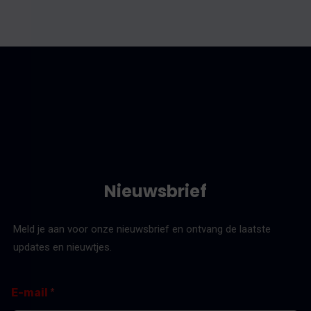
Nieuwsbrief
Meld je aan voor onze nieuwsbrief en ontvang de laatste
updates en nieuwtjes.
E
E
E-mail
*
-
-
m
m