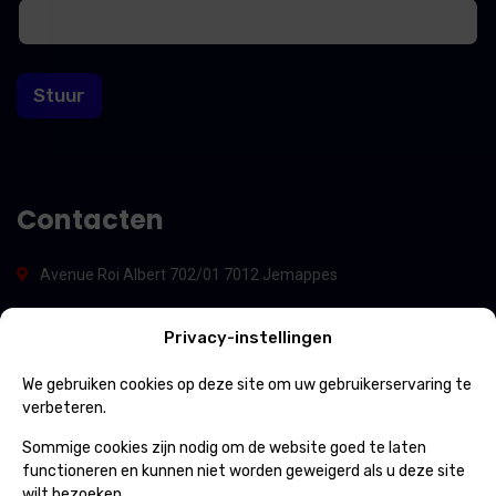
a
a
i
i
l
l
E
Stuur
-
m
a
i
l
E
Contacten
-
m
a
Avenue Roi Albert 702/01 7012 Jemappes
i
l
(+32) 65 84 33 69
Privacy-instellingen
info@ospcleaning.be
We gebruiken cookies op deze site om uw gebruikerservaring te
verbeteren.
Dienstregeling
Sommige cookies zijn nodig om de website goed te laten
functioneren en kunnen niet worden geweigerd als u deze site
wilt bezoeken.